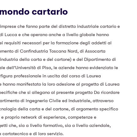
 mondo cartario
 imprese che fanno parte del distretto industriale cartario e
 di Lucca e che operano anche a livello globale hanno
ei requisiti necessari per la formazione degli addetti al
inamento di Confindustria Toscana Nord, di Assocarta
industria della carta e del cartone) e del Dipartimento di
ale dell’Università di Pisa, le aziende hanno evidenziato le
a figura professionale in uscita dal corso di Laurea
e hanno manifestato la loro adesione al progetto di Laurea
ecifiche che si allegano al presente progetto Da ricordare
partimento di Ingegneria Civile ed Industriale, attraverso
cnologia della carta e del cartone, di argomento specifico
ro e proprio network di esperienze, competenze e
tti che, sia a livello formativo, sia a livello aziendale,
 cartotecnico e di loro servizio.