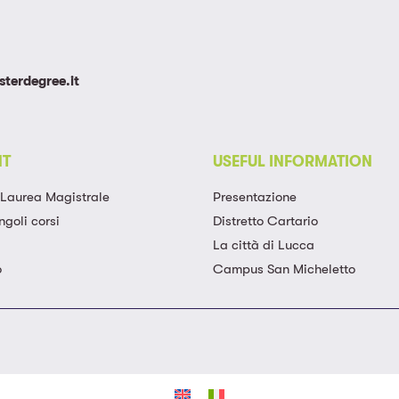
terdegree.it
NT
USEFUL INFORMATION
a Laurea Magistrale​
Presentazione
ngoli corsi​
Distretto Cartario
La città di Lucca
o
Campus San Micheletto