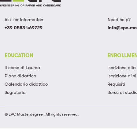
Ask for information
Need help?
+39 0583 469729
info@epc-mas
EDUCATION
ENROLLME
Il corso di Laurea
Iscrizione all
Piano didattico
Iscrizione ai si
Calendario didattico
Requisiti
Segreteria
Borse di studi
© EPC Masterdegree | All rights reserved.