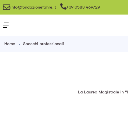
info@fondazionefahre.it
+39 0583 469729
Home
Sbocchi professionali
La Laurea Magistrale in “I