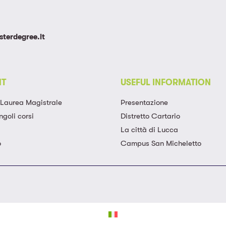
terdegree.it
NT
USEFUL INFORMATION
a Laurea Magistrale​
Presentazione
ngoli corsi​
Distretto Cartario
La città di Lucca
o
Campus San Micheletto