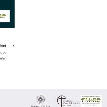
Next
ingua
nieri